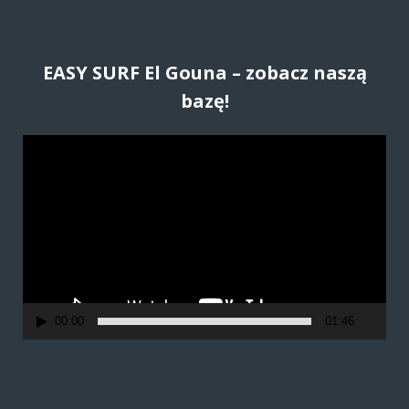
EASY SURF El Gouna – zobacz naszą
bazę!
O
d
t
w
a
r
z
a
00:00
01:46
c
z
v
i