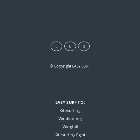
d
e
o
© Copyright
EASY SURF
EASY SURF TO:
Kitesurfing
Windsurfing
Wingfoil
Kitesurfing Egipt