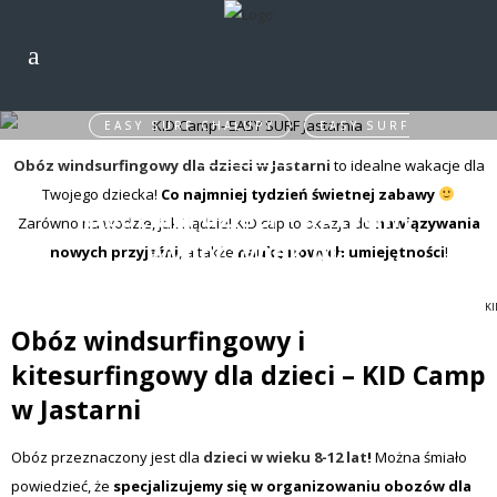
EASY SURF CHAŁUPY
,
EASY SURF
JASTARNIA
Obóz windsurfingowy dla dzieci w Jastarni
to idealne wakacje dla
Twojego dziecka!
Co najmniej tydzień świetnej zabawy
Obóz dla dzieci – aktywny
Zarówno na wodzie, jak i lądzie! KID cap to okazja do
nawiązywania
wypoczynek dla
nowych przyjaźni
, a także
naukę nowych umiejętności
!
najmłodszych!
KI
Obóz windsurfingowy i
kitesurfingowy dla dzieci – KID Camp
w Jastarni
Obóz przeznaczony jest dla
dzieci w wieku 8-12 lat
!
Można śmiało
powiedzieć, że
specjalizujemy się w organizowaniu obozów dla