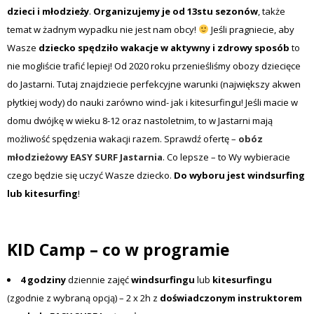
dzieci i młodzieży
.
Organizujemy je od 13stu sezonów
, także
temat w żadnym wypadku nie jest nam obcy!
Jeśli pragniecie, aby
Wasze
dziecko spędziło wakacje w aktywny i zdrowy sposób
to
nie mogliście trafić lepiej! Od 2020 roku przenieśliśmy obozy dziecięce
do Jastarni. Tutaj znajdziecie perfekcyjne warunki (największy akwen
płytkiej wody) do nauki zarówno wind- jak i kitesurfingu! Jeśli macie w
domu dwójkę w wieku 8-12 oraz nastoletnim, to w Jastarni mają
możliwość spędzenia wakacji razem. Sprawdź ofertę –
obóz
młodzieżowy EASY SURF Jastarnia
. Co lepsze – to Wy wybieracie
czego będzie się uczyć Wasze dziecko.
Do wyboru jest windsurfing
lub kitesurfing
!
KID Camp – co w programie
4 godziny
dziennie zajęć
windsurfingu
lub
kitesurfingu
(zgodnie z wybraną opcją) – 2 x 2h z
doświadczonym instruktorem