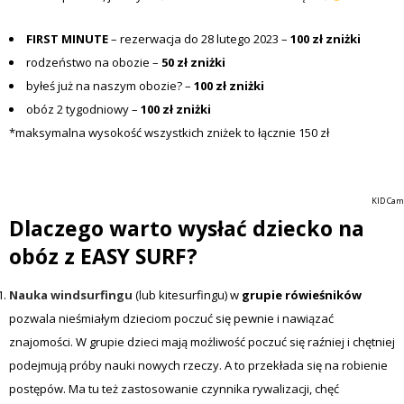
FIRST MINUTE
– rezerwacja do 28 lutego 2023 –
100 zł zniżki
rodzeństwo na obozie –
50 zł zniżki
byłeś już na naszym obozie? –
100 zł zniżki
obóz 2 tygodniowy –
100 zł zniżki
*maksymalna wysokość wszystkich zniżek to łącznie 150 zł
KID Camp
Dlaczego warto wysłać dziecko na
obóz z EASY SURF?
Nauka windsurfingu
(lub kitesurfingu) w
grupie rówieśników
pozwala nieśmiałym dzieciom poczuć się pewnie i nawiązać
znajomości. W grupie dzieci mają możliwość poczuć się raźniej i chętniej
podejmują próby nauki nowych rzeczy. A to przekłada się na robienie
postępów. Ma tu też zastosowanie czynnika rywalizacji, chęć