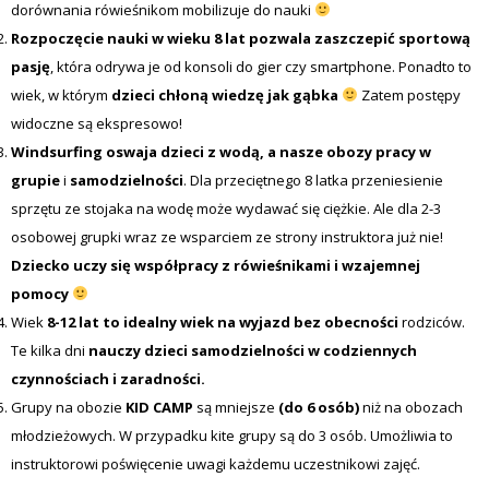
dorównania rówieśnikom mobilizuje do nauki
Rozpoczęcie nauki w wieku 8 lat pozwala zaszczepić sportową
pasję
, która odrywa je od konsoli do gier czy smartphone. Ponadto to
wiek, w którym
dzieci chłoną wiedzę jak gąbka
Zatem postępy
widoczne są ekspresowo!
Windsurfing oswaja dzieci z wodą, a nasze obozy pracy w
grupie
i
samodzielności
. Dla przeciętnego 8 latka przeniesienie
sprzętu ze stojaka na wodę może wydawać się ciężkie. Ale dla 2-3
osobowej grupki wraz ze wsparciem ze strony instruktora już nie!
Dziecko uczy się współpracy z rówieśnikami i wzajemnej
pomocy
Wiek
8-12 lat to idealny wiek na wyjazd bez obecności
rodziców.
Te kilka dni
nauczy dzieci samodzielności w codziennych
czynnościach i zaradności.
Grupy na obozie
KID CAMP
są mniejsze
(do 6 osób)
niż na obozach
młodzieżowych. W przypadku kite grupy są do 3 osób. Umożliwia to
instruktorowi poświęcenie uwagi każdemu uczestnikowi zajęć.