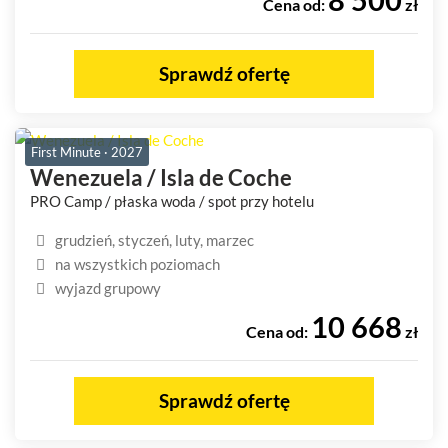
Cena od:
zł
Sprawdź ofertę
First Minute · 2027
Wenezuela / Isla de Coche
PRO Camp / płaska woda / spot przy hotelu
grudzień, styczeń, luty, marzec
na wszystkich poziomach
wyjazd grupowy
10 668
Cena od:
zł
Sprawdź ofertę