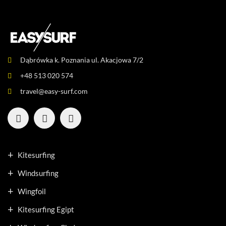
Dąbrówka k. Poznania ul. Akacjowa 7/2
+48 513 020 574
travel@easy-surf.com
Kitesurfing
Windsurfing
Wingfoil
Kitesurfing Egipt