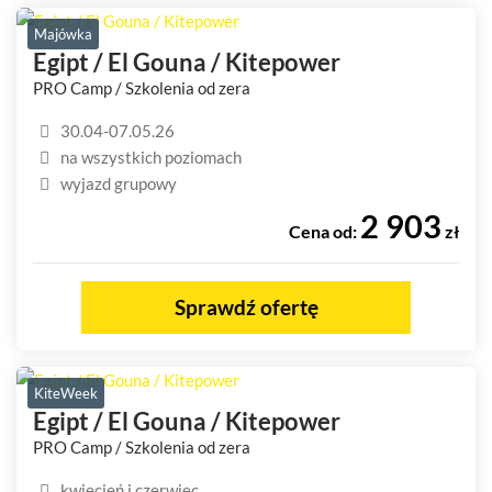
Majówka
Egipt / El Gouna / Kitepower
PRO Camp / Szkolenia od zera
30.04-07.05.26
na wszystkich poziomach
wyjazd grupowy
2 903
Cena od:
zł
Sprawdź ofertę
KiteWeek
Egipt / El Gouna / Kitepower
PRO Camp / Szkolenia od zera
kwiecień i czerwiec