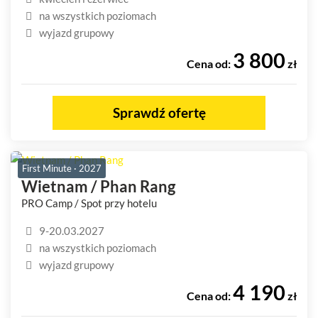
na wszystkich poziomach
wyjazd grupowy
3 800
Cena od:
zł
Sprawdź ofertę
First Minute · 2027
Wietnam / Phan Rang
PRO Camp / Spot przy hotelu
9-20.03.2027
na wszystkich poziomach
wyjazd grupowy
4 190
Cena od:
zł