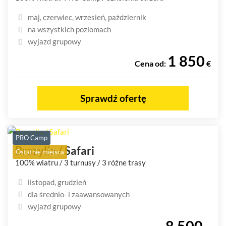
maj, czerwiec, wrzesień, październik
na wszystkich poziomach
wyjazd grupowy
1 850
Cena od:
€
Sprawdź ofertę
PRO Camp
Brazylia / Safari
Ostatnie miejsca
100% wiatru / 3 turnusy / 3 różne trasy
listopad, grudzień
dla średnio- i zaawansowanych
wyjazd grupowy
8 500