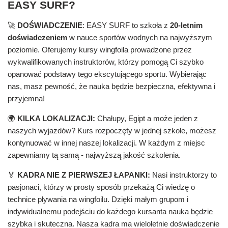
EASY SURF?
🚀
DOŚWIADCZENIE
: EASY SURF to szkoła z
20-letnim
doświadczeniem
w nauce sportów wodnych na najwyższym
poziomie. Oferujemy kursy wingfoila prowadzone przez
wykwalifikowanych instruktorów, którzy pomogą Ci szybko
opanować podstawy tego ekscytującego sportu. Wybierając
nas, masz pewność, że nauka będzie bezpieczna, efektywna i
przyjemna!
🌍
KILKA LOKALIZACJI:
Chałupy, Egipt a może jeden z
naszych wyjazdów? Kurs rozpoczęty w jednej szkole, możesz
kontynuować w innej naszej lokalizacji. W każdym z miejsc
zapewniamy tą samą - najwyższą jakość szkolenia.
🏅
KADRA NIE Z PIERWSZEJ ŁAPANKI:
Nasi instruktorzy to
pasjonaci, którzy w prosty sposób przekażą Ci wiedzę o
technice pływania na wingfoilu. Dzięki małym grupom i
indywidualnemu podejściu do każdego kursanta nauka będzie
szybka i skuteczna. Nasza kadra ma wieloletnie doświadczenie