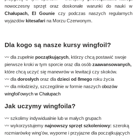
nowoczesny sprzęt oraz doskonałe warunki do nauki w
Chałupach, El Gounie
czy podczas naszych regularnych
wyjazdów
kitesafari
na Morzu Czerwonym.
Dla kogo są nasze kursy wingfoil?
〰️ dla zupełnie
początkujących
, którzy chcą postawić swoje
pierwsze kroki w tym sporcie oraz dla osób
zaawansowanych,
które chcą uczyć się manewrów w lewitacji czy skoków.
〰️ dla
dorosłych
oraz dla
dzieci od 8mego
roku życia
〰️ dla młodzieży, szczególnie w formie naszych
obozów
wingfoil'owych w Chałupach
Jak uczymy wingfoila?
〰️ szkolimy indywidualnie lub w małych grupach
〰️ wykorzystujemy
najnowszy sprzęt szkoleniowy:
szeroką
rozmiarówkę wing'ów, wyporne i przyjazne dla początkujących