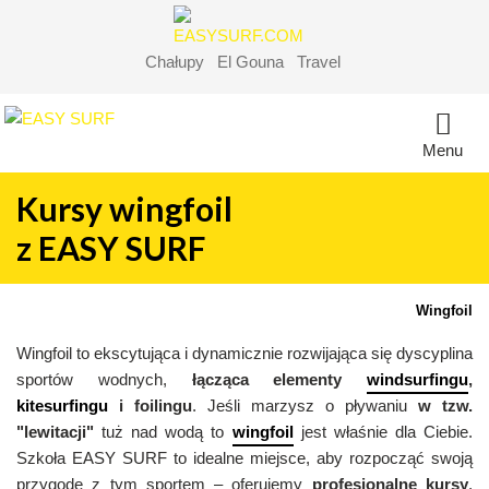
Chałupy
El Gouna
Travel
Menu
Kursy wingfoil
z EASY SURF
Wingfoil
Wingfoil to ekscytująca i dynamicznie rozwijająca się dyscyplina
sportów wodnych,
łącząca elementy
windsurfingu
,
kitesurfingu
i foilingu
. Jeśli marzysz o pływaniu
w tzw.
"lewitacji"
tuż nad wodą to
wingfoil
jest właśnie dla Ciebie.
Szkoła EASY SURF to idealne miejsce, aby rozpocząć swoją
przygodę z tym sportem – oferujemy
profesjonalne kursy
,