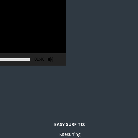
01:46
EASY SURF TO:
Kitesurfing