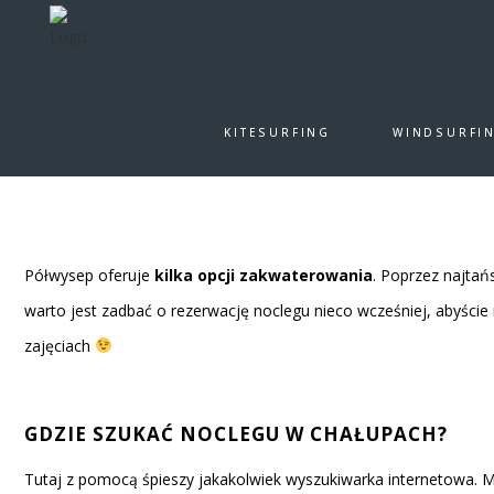
E
KITESURFING
WINDSURFI
Gdzie nocować wybierając się na Półwysep? Która opcja
zakwate
Nocleg w Ch
Jak znaleźć noc
Półwysep oferuje
kilka opcji zakwaterowania
. Poprzez najtań
warto jest zadbać o rezerwację noclegu nieco wcześniej, abyście
zajęciach
GDZIE SZUKAĆ NOCLEGU W CHAŁUPACH?
Tutaj z pomocą śpieszy jakakolwiek wyszukiwarka internetowa. 