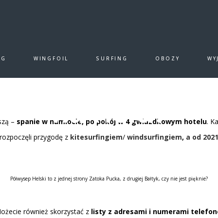
ASY SURF CHAŁUPY
,
EASY SURF JASTARNIA
,
LIFESTY
NG
WINGFOIL
SURFING
OBOZY
WY
rowania będzie dla mnie najlepsza
? Dowiedź się,
jak znaleźć 
ałupach – Jak zn
leg na Półwyspie
na Helu?
szą –
spanie w namiocie, po pokój w 4 gwiazdkowym hotelu
. K
 rozpoczęli przygodę z
kitesurfingiem
/
windsurfingiem
,
a od 202
1 LUTEGO, 2019
|
BY
EASY SURF
|
0
LIKES
Półwysep Helski to z jednej strony Zatoka Pucka, z drugiej Bałtyk, czy nie jest pięknie?
Możecie również skorzystać z
listy z adresami i numerami telefo