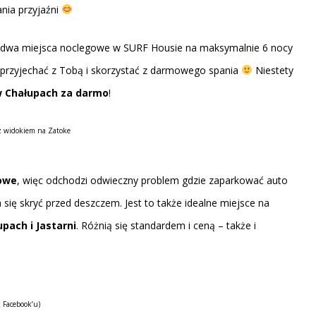
ania przyjaźni
e dwa miejsca noclegowe w SURF Housie na maksymalnie 6 nocy
e przyjechać z Tobą i skorzystać z darmowego spania
Niestety
w Chałupach za darmo
!
z widokiem na Zatoke
gowe
, więc odchodzi odwieczny problem gdzie zaparkować auto
się skryć przed deszczem. Jest to także idealne miejsce na
pach i Jastarni
. Różnią się standardem i ceną – także i
 Facebook’u)