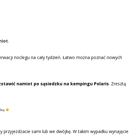
miot
.
zerwacji noclegu na cały tydzień. Łatwo można poznać nowych
zstawić namiot po sąsiedzku na kempingu Polaris
. Zresztą
licą
edy przyjeżdżacie sami lub we dwójkę. W takim wypadku wynajęcie