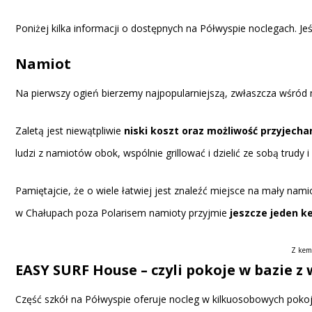
Poniżej kilka informacji o dostępnych na Półwyspie noclegach. Je
Namiot
Na pierwszy ogień bierzemy najpopularniejszą, zwłaszcza wśród 
Zaletą jest niewątpliwie
niski koszt oraz możliwość przyjecha
ludzi z namiotów obok, wspólnie grillować i dzielić ze sobą trudy
Pamiętajcie, że o wiele łatwiej jest znaleźć miejsce na mały nam
w Chałupach poza Polarisem namioty przyjmie
jeszcze jeden k
Z kemp
EASY SURF House – czyli pokoje w bazie
z 
Część szkół na Półwyspie oferuje nocleg w kilkuosobowych poko