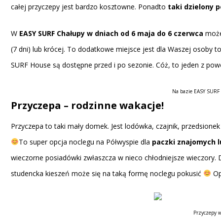
całej przyczepy jest bardzo kosztowne. Ponadto
taki dzielony 
W
EASY SURF Chałupy w dniach od 6 maja do 6 czerwca
może
(7 dni) lub krócej. To dodatkowe miejsce jest dla Waszej osoby 
SURF House są dostępne przed i po sezonie. Cóż, to jeden z p
Na bazie EASY SURF 
Przyczepa – rodzinne wakacje!
Przyczepa to taki mały domek. Jest lodówka, czajnik, przedsio
To super opcja noclegu na Półwyspie dla
paczki znajomych l
wieczorne posiadówki zwłaszcza w nieco chłodniejsze wieczory
studencka kieszeń może się na taką formę noclegu pokusić
Op
Przyczepy w