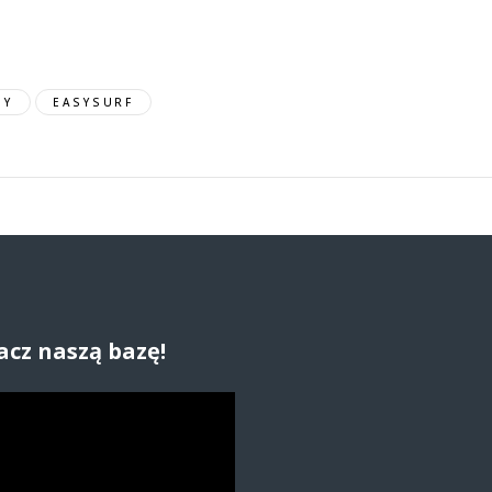
PY
EASYSURF
acz naszą bazę!