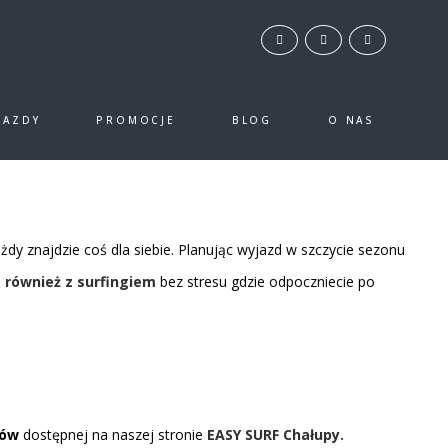
LE
JAZDY
PROMOCJE
BLOG
O NAS
nocleg
w Chałupach i Jastarni!
aleźć nocleg
?
ażdy znajdzie coś dla siebie. Planując wyjazd w szczycie sezonu
1 również z surfingiem
bez stresu gdzie odpoczniecie po
nów
dostępnej na naszej stronie
EASY SURF Chałupy.