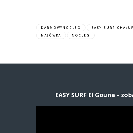
DARMOWYNOCLEG
EASY SURF CHAŁU
MAJÓWKA
NOCLEG
EASY SURF El Gouna – zob
O
d
t
w