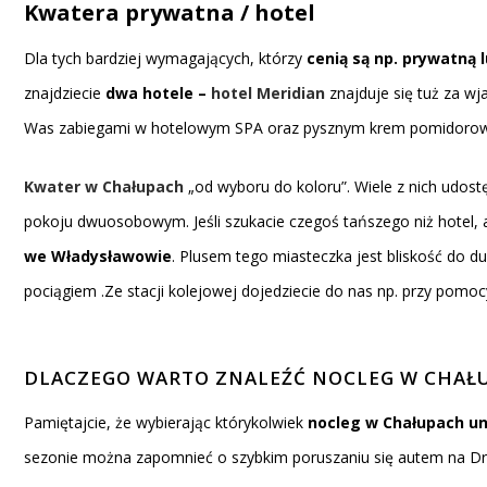
Kwatera prywatna / hotel
Dla tych bardziej wymagających, którzy
cenią są np. prywatną 
znajdziecie
dwa hotele –
hotel Meridian
znajduje się tuż za wj
Was zabiegami w hotelowym SPA oraz pysznym krem pomidorow
Kwater w Chałupach
„od wyboru do koloru”. Wiele z nich udos
pokoju dwuosobowym. Jeśli szukacie czegoś tańszego niż hotel
we Władysławowie
. Plusem tego miasteczka jest bliskość do 
pociągiem .Ze stacji kolejowej dojedziecie do nas np. przy pomoc
DLACZEGO WARTO ZNALEŹĆ NOCLEG W CHAŁ
Pamiętajcie, że wybierając którykolwiek
nocleg w Chałupach un
sezonie można zapomnieć o szybkim poruszaniu się autem na Dro