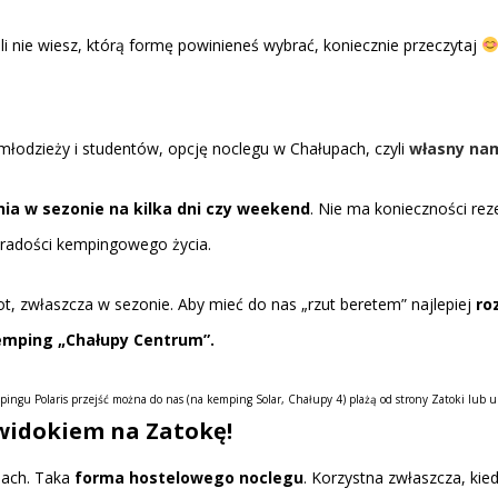
śli nie wiesz, którą formę powinieneś wybrać, koniecznie przeczytaj
młodzieży i studentów, opcję noclegu w Chałupach, czyli
własny na
nia w sezonie na kilka dni czy weekend
. Nie ma konieczności re
 i radości kempingowego życia.
iot, zwłaszcza w sezonie. Aby mieć do nas „rzut beretem” najlepiej
ro
emping „Chałupy Centrum”.
ingu Polaris przejść można do nas (na kemping Solar, Chałupy 4) plażą od strony Zatoki lub u
widokiem na Zatokę!
jach. Taka
forma hostelowego noclegu
. Korzystna zwłaszcza, ki