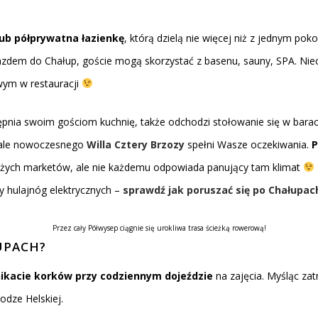
lub półprywatna łazienkę
, którą dzielą nie więcej niż z jednym po
azdem do Chałup, goście mogą skorzystać z basenu, sauny, SPA. Niec
ym w restauracji
tępnia swoim gościom kuchnię, także odchodzi stołowanie się w barac
, ale nowoczesnego
Willa Cztery Brzozy
spełni Wasze oczekiwania.
P
dużych marketów, ale nie każdemu odpowiada panujący tam klimat
y hulajnóg elektrycznych –
sprawdź jak poruszać się po Chałupac
Przez cały Półwysep ciągnie się urokliwa trasa ścieżką rowerową!
UPACH?
ikacie korków przy codziennym dojeździe
na zajęcia. Myśląc za
dze Helskiej.