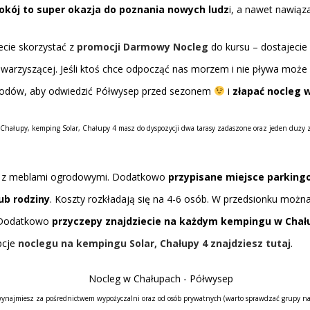
pokój to super okazja do poznania nowych ludz
i, a nawet nawiąz
cie skorzystać z
promocji Darmowy Nocleg
do kursu – dostajeci
towarzyszącej. Jeśli ktoś chce odpocząć nas morzem i nie pływa moż
owodów, aby odwiedzić Półwysep przed sezonem
i
złapać nocleg 
Chałupy, kemping Solar, Chałupy 4 masz do dyspozycji dwa tarasy zadaszone oraz jeden duży 
nek z meblami ogrodowymi. Dodatkowo
przypisane miejsce parkin
ub rodziny
. Koszty rozkładają się na 4-6 osób. W przedsionku można 
. Dodatkowo
przyczepy znajdziecie na każdym kempingu w Chału
cje
noclegu na kempingu Solar, Chałupy 4 znajdziesz tutaj
.
ynajmiesz za pośrednictwem wypożyczalni oraz od osób prywatnych (warto sprawdzać grupy na