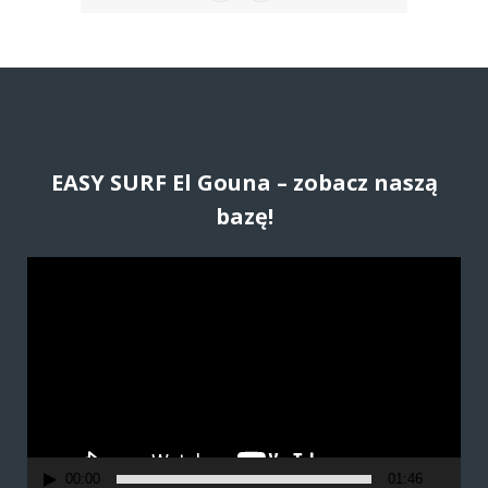
EASY SURF El Gouna – zobacz naszą
bazę!
O
d
t
w
a
r
z
a
00:00
01:46