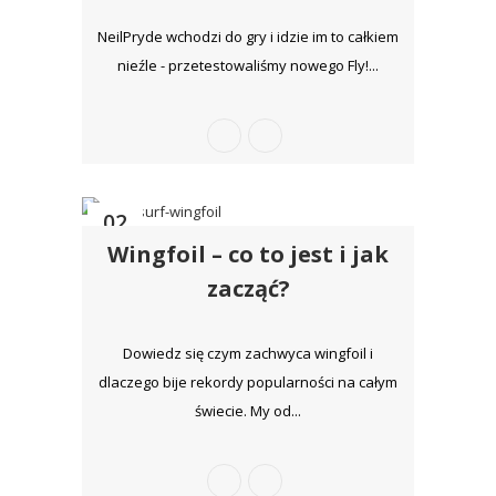
NeilPryde wchodzi do gry i idzie im to całkiem
nieźle - przetestowaliśmy nowego Fly!...
02
Wingfoil – co to jest i jak
mar
zacząć?
Dowiedz się czym zachwyca wingfoil i
dlaczego bije rekordy popularności na całym
świecie. My od...