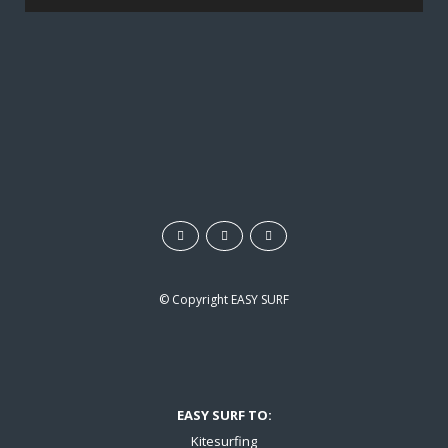
c
z
v
i
d
e
o
© Copyright
EASY SURF
EASY SURF TO:
Kitesurfing