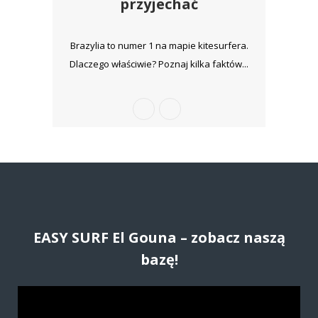
przyjechać
Brazylia to numer 1 na mapie kitesurfera.
Dlaczego właściwie? Poznaj kilka faktów...
EASY SURF El Gouna – zobacz naszą
bazę!
O
d