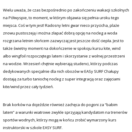
Wielu uważa, że czas bezpośrednio po zakończeniu wakacji szkolnych
na Półwyspie, to moment, w którym objawia się pełnia uroku tego
miejsca. Coś w tym jest! Radosny letni gwar nieco przycicha, plaże
znowu pustoszeją i można złapać dobrą opcję na nocleg a woda
rozgrzana letnim słońcem zazwyczaj jest jeszcze dość ciepła. Jest to
także świetny moment na dokończenie w spokoju kursu kite, wind
albo wingfoil rozpoczętego latem i skorzystanie z wolnej przestrzeni
na wodzie. Wrzesień chętnie wybierają studenci, którzy podczas
dedykowanych specjalnie dla nich obozów w EASy SURF Chałupy
dostają za turbo taniochę nocleg z super integracją oraz zajęciami
kite/wind przez cały tydzień.
Brak korków na dojeździe również zachęca do pogoni za “babim
latem” a warunki wiatrowe zwykle sprzyjają kandydatom na trenerów
sportów wodnych, którzy mogą w końcu zrobić wymarzony kurs
instruktorski w szkole EASY SURF.