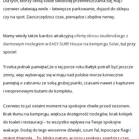
Dla tych, którzy cenią sobie swobodę przemieszczania się, maj i
czerwiec ułatwiają wiele – łatwiejsze parkowanie, dojazd do sklepu
czy na spot. Zaoszczędzisz czas, pieniądze i zbędne nerwy.
Mamy wtedy także bardzo atrakcyjną
ofertę obozu studenckiego z
darmowym noclegiem w EASY SURF House na kempingu Solar
, tuż przy
spocie!
Trzeba jednak pamiętać,że o tej porze roku Bałtyk potrafi być jeszcze
zimny, więc wybierając się w maju nad polskie morze koniecznie
pamiętaj o zabraniu ze sobą grubej pianki, czasami nawet z kapturem
i neoprenowymi butami do kompletu.
Czerwiec to już ostatni moment na spokojne chwile przed sezonem.
Brak tłumu na kempingu, większa dostępność noclegów, brak kolejek
do toalet i restauracji – to wszystko wpływa na Twoje spokojne
wakacje. Dodaj do tego wiosenne dźwięki, szum fal, łopoczące flagi i
stukot dzięcioła… Tu, blisko natury, w ciszy i spokoju, spędzisz czas,