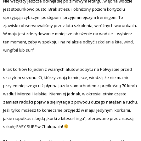
Nie wszyscy jeszcze ocknęli się po zimowym letargu, więc na wodzie
jest stosunkowo pusto. Brak stresu i obniżony poziom kortyzolu
sprzyjają szybszym postępom i przyjemniejszym treningom. To
zjawisko obserwowaliśmy przez lata szkolenia, w różnych warunkach.
W maju jest zdecydowanie mniejsze obłożenie na wodzie – wybierz
ten moment, żeby w spokoju i na relaksie odbyć
szkolenie kite, wind,
wingfoil lub surf
.
Brak korków to jeden z ważnych atutów pobytu na Półwyspie przed
szczytem sezonu. Ci, którzy znają to miejsce, wiedzą, że nie ma nic
przyjemniejszego niż płynna jazda samochodem z prędkością 70 km/h
wzdłuż Mierzei Helskiej. Niemniej jednak, w okresie letnim często
zamiast radości pojawia się irytacja z powodu dużego natężenia ruchu.
Jeśli tylko możesz to koniecznie przyjedź w maju! Jedynymi korkami,
jakie napotkasz, będą „korki z kitesurfingu”, oferowane przez naszą
szkołę EASY SURF w Chałupach!