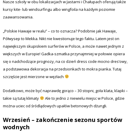
Nasze szkoły w obu lokalizacjach w Jastarni i Chałupach oferują także
kursy kite- lub windsurfingu albo wingfoila na każdym poziomie
zaawansowania.
„Polskie Hawaje w realu” – co to oznacza? Podobnie jak Hawaje,
Półwysep to Mekka. Nikt nie kwestionuje tego faktu. Latem jest on
największym skupiskiem surferów w Polsce, a może nawet jednym z
większych w Europie! Gadka-szmatka przynajmniej w połowie opiera
się o nadchodzące prognozy, na co dzień dress code mocno dres’owy,
a podstawowa dekoracja na przedsionkach to mokra pianka. Tutaj
szczęście jest mierzone w węzłach
Dodatkowo, może być naprawdę gorąco – 30 stopni, goła klata, klapki –
takie są tutaj klimaty
Ale to jedno z niewielu miejsc w Polsce, gdzie
można uciec od śródlądowych upałów betonowych dżungli.
Wrzesień – zakończenie sezonu sportów
wodnych