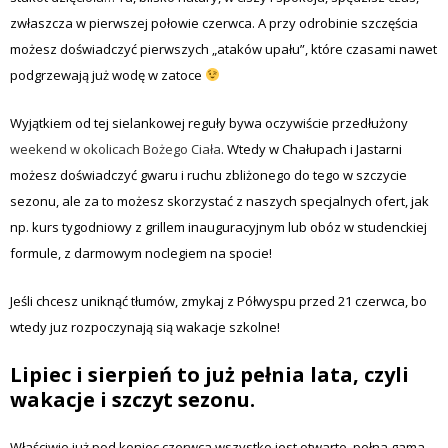
zwłaszcza w pierwszej połowie czerwca. A przy odrobinie szczęścia
możesz doświadczyć pierwszych „ataków upału”, które czasami nawet
podgrzewają już wodę w zatoce
Wyjątkiem od tej sielankowej reguły bywa oczywiście przedłużony
weekend w okolicach Bożego Ciała
. Wtedy w Chałupach i Jastarni
możesz doświadczyć gwaru i ruchu zbliżonego do tego w szczycie
sezonu, ale za to możesz skorzystać z naszych specjalnych ofert, jak
np. kurs tygodniowy z grillem inauguracyjnym lub obóz w studenckiej
formule, z darmowym noclegiem na spocie!
Jeśli chcesz uniknąć tłumów, zmykaj z Półwyspu przed 21 czerwca, bo
wtedy juz rozpoczynają sią wakacje szkolne!
Lipiec i sierpień to już pełnia lata, czyli
wakacje i szczyt sezonu.
Właściwie już pod koniec czerwca wszystko jest otwarte, pełna gama