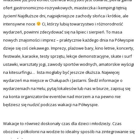
ofert gastronomiczno-rozrywkowych, miasteczka i kempingi tętnią
życiem! Najdłuższe dni, najpiękniejsze zachody słońca i krótkie, ale
intensywne noce
Ci, którzy lubią towarzystwo i różnorodność
wydarzeń, powinni zdecydować się na lipiec i sierpień. To masa
nowych znajomości i imprez – praktycznie każdego dnia na Półwyspie
dzieje się coś ciekawego. Imprezy, plażowe bary, kino letnie, koncerty,
festiwale, karaoke, testy sprzętu, lekcje demonstracyjne, skate i surf
ustawki, warsztaty jogi, zawody sportów wodnych, amatorskie wyścigi
na kitesurfingu… lista mogłaby być jeszcze dłuższa. Najwięcej
wydarzeń ma miejsce w Chałupach i Jastarni. Śledź informacje o
wydarzeniach na Helu, pytaj lokalesów lub nas w biurze, zapisuj się
na konta organizatorów eventów nad morzem a na pewno nie
będziesz się nudzić podczas wakacji na Półwyspie.
Wakacje to również doskonały czas dla dzieci i młodzieży. Czas
obozów i półkolonii na wodzie to idealny sposób na zintegrowanie się