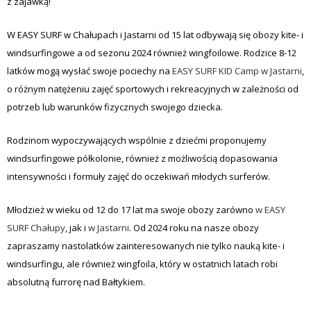
z zajawką!
W EASY SURF w Chałupach i Jastarni od 15 lat odbywają się obozy kite- i
windsurfingowe a od sezonu 2024 również wingfoilowe. Rodzice 8-12
latków mogą wysłać swoje pociechy na
EASY SURF KID Camp w Jastarni
,
o różnym natężeniu zajęć sportowych i rekreacyjnych w zależności od
potrzeb lub warunków fizycznych swojego dziecka.
Rodzinom wypoczywających wspólnie z dziećmi proponujemy
windsurfingowe półkolonie, również z możliwością dopasowania
intensywności i formuły zajęć do oczekiwań młodych surferów.
Młodzież w wieku od 12 do 17 lat ma swoje obozy zarówno
w EASY
SURF Chałupy
, jak i
w Jastarni
. Od 2024 roku na nasze obozy
zapraszamy nastolatków zainteresowanych nie tylko nauką kite- i
windsurfingu, ale również wingfoila, który w ostatnich latach robi
absolutną furrorę nad Bałtykiem.