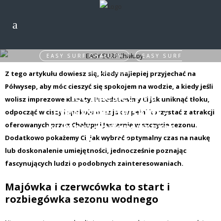
EASY SURF CHAŁUPY
,
EASY SURF
JASTARNIA
Z tego artykułu dowiesz się, kiedy najlepiej przyjechać na
Półwysep, aby móc cieszyć się spokojem na wodzie, a kiedy jeśli
Pięć miesięcy na
wolisz imprezowe klimaty. Przedstawimy Ci jak uniknąć tłoku,
Półwyspie Helskim –
odpocząć w ciszy i spokoju oraz jak w pełni korzystać z atrakcji
wybierz najlepszy czas
oferowanych przez Chałupy i Jastarnię w szczycie sezonu.
Dodatkowo pokażemy Ci, jak wybrać optymalny czas na naukę
dla siebie.
lub doskonalenie umiejętności, jednocześnie poznając
fascynujących ludzi o podobnych zainteresowaniach.
Majówka i czerwcówka to start i
rozbiegówka sezonu wodnego