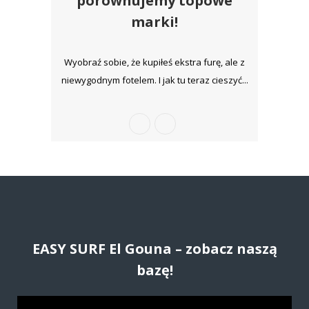
porównujemy topowe
marki!
Wyobraź sobie, że kupiłeś ekstra furę, ale z
niewygodnym fotelem. I jak tu teraz cieszyć...
EASY SURF El Gouna – zobacz naszą
bazę!
O