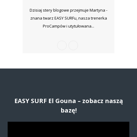
Dzisiaj stery blogowe przejmuje Martyna -
znana twarz EASY SURFu, nasza trenerka
ProCampów i utytułowana...
EASY SURF El Gouna – zobacz naszą
bazę!
O
d