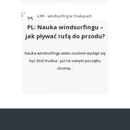
25
PL: Nauka windsurfingu –
kwi
jak pływać rufą do przodu?
Nauka windsurfingu wielu osobom wydaje się
być dość trudna - już na samym początku
chcemy...