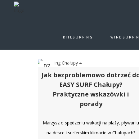
ALL
EASY SURF CHAŁUPY
EAS
KITESURFING
WINDSURFI
EASY SURF TRAVEL
KITE EXPERTS
07
Jak bezproblemowo dotrzeć d
cze
EASY SURF Chałupy?
Praktyczne wskazówki i
porady
Marzysz o spędzeniu wakacji na plaży, pływani
na desce i surferskim klimacie w Chałupach?