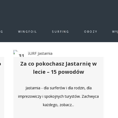
Y SURF CHAŁUPY
EASY SURF EL GOUNA
EASY SUR
NG
WINGFOIL
SURFING
OBOZY
WY
KITEOPEDIA
LIFESTYLE
RELACJE Z WYJAZDÓ
31
o
Za co pokochasz Jastarnię w
maj
lecie – 15 powodów
Jastarnia - dla surferów i dla rodzin, dla
imprezowiczy i spokojnych turystów. Zachwyca
u
każdego, zobacz...