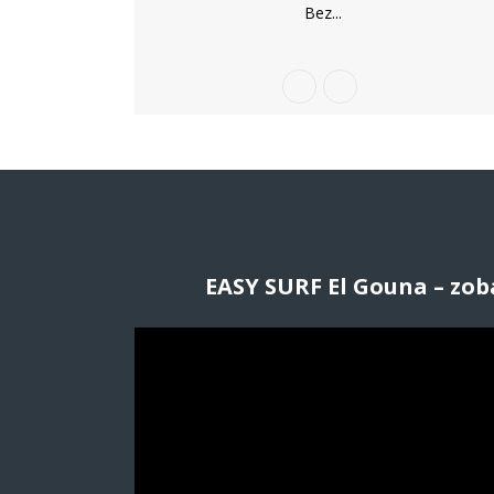
Bez...
EASY SURF El Gouna – zob
O
d
t
w
a
r