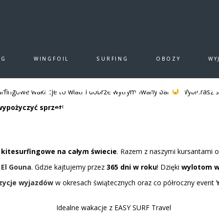
EASY SURF TRAVEL
ją się w biurze podróży!
NG
WINGFOIL
SURFING
OBOZY
WY
kacje zaczynają s
urfingowe wakacje to wiatr i dobrze wytrymowany bar
Wybierasz s
podróży!
ypożyczyć sprzęt
!
8 CZERWCA, 2021
|
BY
EASY SURF TRAVEL
|
0
LIKES
kitesurfingowe na całym świecie
. Razem z naszymi kursantami od
 El Gouna
. Gdzie kajtujemy przez
365 dni w roku
! Dzięki
wylotom w 
zycje wyjazdów
w okresach świątecznych oraz co półroczny event