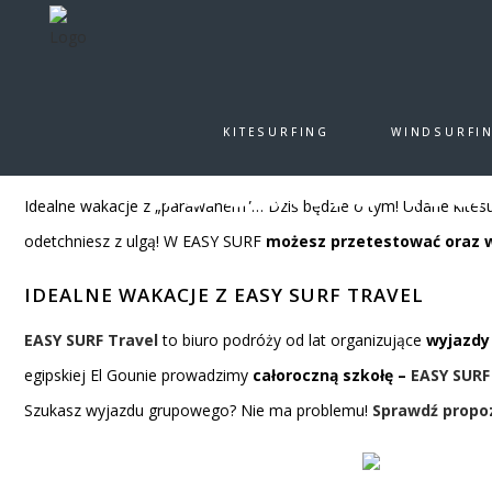
Idealne wakacje zaczyna
KITESURFING
WINDSURFI
Idealne wa
Idealne wakacje z „parawanem”… Dziś będzie o tym! Udane kites
odetchniesz z ulgą! W EASY SURF
możesz przetestować oraz w
IDEALNE WAKACJE Z EASY SURF TRAVEL
EASY SURF Travel
to biuro podróży od lat organizujące
wyjazdy 
egipskiej El Gounie prowadzimy
całoroczną szkołę –
EASY SURF
Szukasz wyjazdu grupowego? Nie ma problemu!
Sprawdź propo