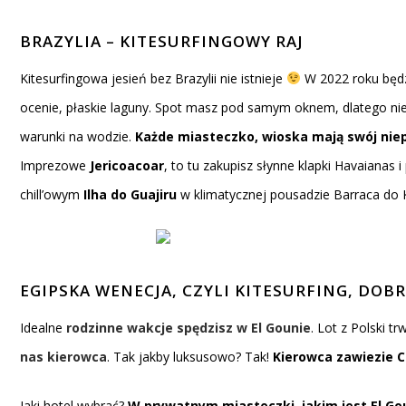
BRAZYLIA – KITESURFINGOWY RAJ
Kitesurfingowa jesień bez Brazylii nie istnieje
W 2022 roku będ
ocenie, płaskie laguny. Spot masz pod samym oknem, dlatego nie
warunki na wodzie.
Każde miasteczko, wioska mają swój nie
Imprezowe
Jericoacoar
, to tu zakupisz słynne klapki Havaiana
chill’owym
Ilha do Guajiru
w klimatycznej pousadzie Barraca do K
EGIPSKA WENECJA, CZYLI KITESURFING, DOBR
Idealne
rodzinne wakcje spędzisz w El Gounie
. Lot z Polski 
nas kierowca
. Tak jakby luksusowo? Tak!
Kierowca zawiezie C
Jaki hotel wybrać?
W prywatnym miasteczki, jakim jest El Go