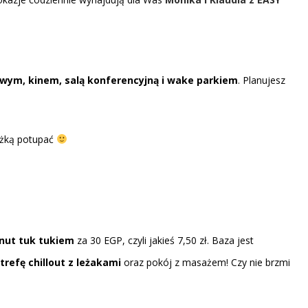
wym, kinem, salą konferencyjną i
wake parkiem
. Planujesz
óżką potupać
inut tuk tukiem
za 30 EGP, czyli jakieś 7,50 zł. Baza jest
refę chillout z leżakami
oraz pokój z masażem! Czy nie brzmi