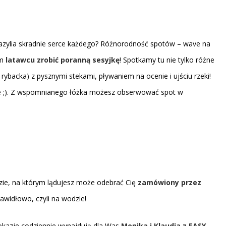
azylia skradnie serce każdego? Różnorodność spotów – wave na
ym
latawcu zrobić poranną sesyjkę
! Spotkamy tu nie tylko różne
ybacka) z pysznymi stekami, pływaniem na ocenie i ujściu rzeki!
enie ;). Z wspomnianego łóżka możesz obserwować spot w
dzie, na którym lądujesz może odebrać Cię
zamówiony przez
rawidłowo, czyli na wodzie!
 okazje codziennie wynajdują dla Was
Monika i Klaudia z EASY