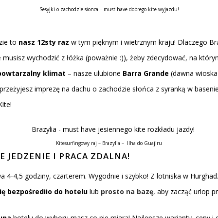
Sesyjki o zachodzie słonca – must have dobrego kite wyjazdu!
zie to
nasz 12sty raz
w tym pięknym i wietrznym kraju! Dlaczego Br
 musisz wychodzić z łóżka (poważnie :)), żeby zdecydować, na któr
powtarzalny klimat
– nasze ulubione
Barra Grande
(dawna wioska r
s i przeżyjesz imprezę na dachu o zachodzie słońca z syranką w bas
ite!
Kitesurfingowy raj – Brazylia – Ilha do Guajiru
E JEDZENIE I PRACA ZDALNA!
trwa 4-4,5 godziny, czarterem. Wygodnie i szybko! Z lotniska w Hurgha
ię bezpośrediio do hotelu
lub
prosto na bazę
, aby zacząć urlop p
una
hotelu do wyboru masz co nie miara! Najlepsze warianty, ceny i