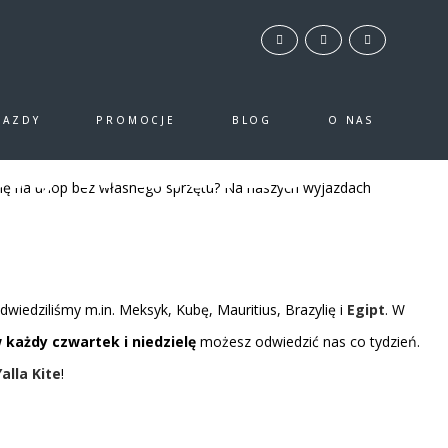
JAZDY
PROMOCJE
BLOG
O NAS
ię w biurze
ię na urlop bez własnego sprzętu? Na naszych wyjazdach
wiedziliśmy m.in. Meksyk, Kubę, Mauritius, Brazylię i
Egipt
. W
każdy czwartek i niedzielę
możesz odwiedzić nas co tydzień.
Yalla Kite
!