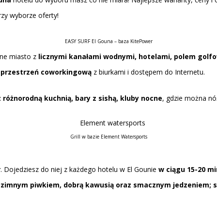
rzy wyborze oferty!
EASY SURF El Gouna – baza KitePower
ne miasto z
licznymi kanałami wodnymi, hotelami, polem golfo
 przestrzeń coworkingową
z biurkami i dostępem do Internetu.
z różnorodną kuchnią, bary z sishą, kluby nocne
, gdzie można n
Grill w bazie Element Watersports
r
. Dojedziesz do niej z każdego hotelu w El Gounie
w ciągu 15-20 m
 zimnym piwkiem, dobrą kawusią oraz smacznym jedzeniem; st