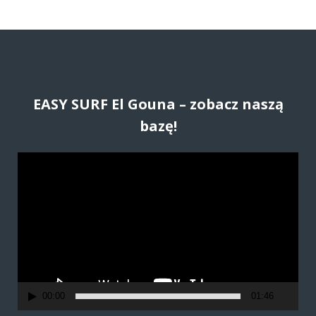
EASY SURF El Gouna – zobacz naszą
bazę!
O
d
t
w
a
r
z
a
00:00
01:46
c