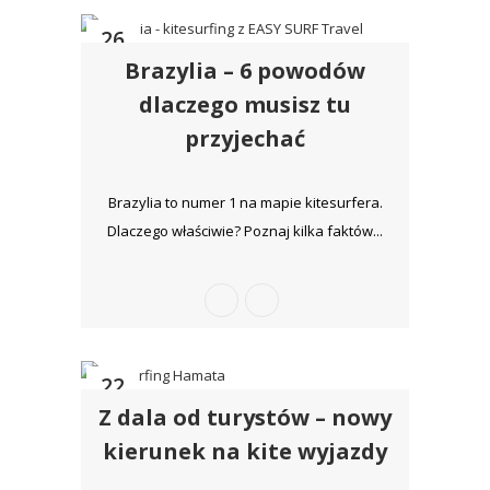
26
Brazylia – 6 powodów
cze
dlaczego musisz tu
przyjechać
Brazylia to numer 1 na mapie kitesurfera.
Dlaczego właściwie? Poznaj kilka faktów...
22
Z dala od turystów – nowy
sty
kierunek na kite wyjazdy