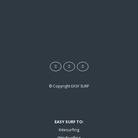
z
v
i
d
e
o
© Copyright
EASY SURF
EASY SURF TO:
Kitesurfing
Windsurfing