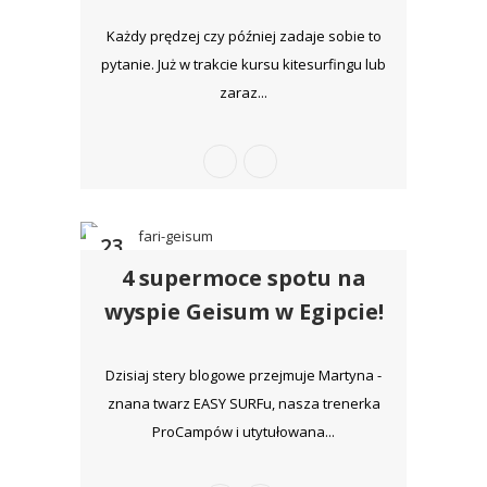
Każdy prędzej czy później zadaje sobie to
pytanie. Już w trakcie kursu kitesurfingu lub
zaraz...
23
4 supermoce spotu na
sty
wyspie Geisum w Egipcie!
Dzisiaj stery blogowe przejmuje Martyna -
znana twarz EASY SURFu, nasza trenerka
ProCampów i utytułowana...