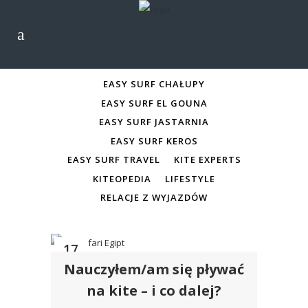
ALL
EASY SURF CHAŁUPY
EASY SURF CHAŁUPY
EASY SURF EL GOUNA
EASY SURF JASTARNIA
EASY SURF KEROS
EASY SURF TRAVEL
KITE EXPERTS
KITEOPEDIA
LIFESTYLE
RELACJE Z WYJAZDÓW
17
Nauczyłem/am się pływać
cze
na kite – i co dalej?