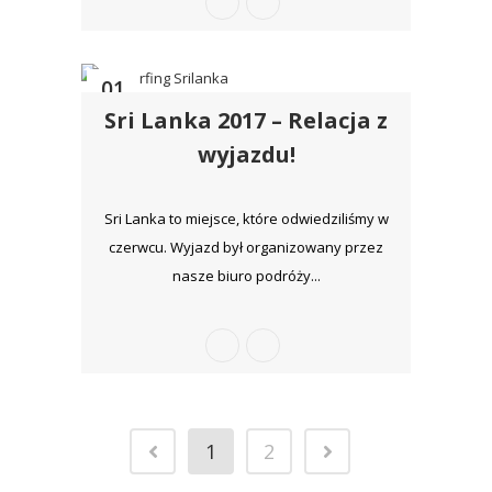
01
Sri Lanka 2017 – Relacja z
sty
wyjazdu!
Sri Lanka to miejsce, które odwiedziliśmy w
czerwcu. Wyjazd był organizowany przez
nasze biuro podróży...
1
2