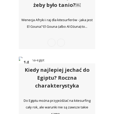
żeby było tanio?￼
Wenecja Afryki i raj dla kitesurferów - jaka jest
El Gouna? El Gouna (albo Al-Dżuna) to...
14
Kiedy najlepiej jechać do
wrz
Egiptu? Roczna
charakterystyka
Do Egiptu można przyjeżdżać na kitesurfing
cały rok, ale warunki nie są zawsze takie
same....