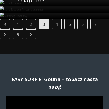
10 MAJA, 2022
1
2
3
4
5
6
7
8
9
EASY SURF El Gouna – zobacz naszą
bazę!
O
d