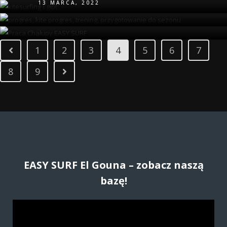
13 MARCA, 2022
1
2
3
4
5
6
7
8
9
EASY SURF El Gouna – zobacz naszą
bazę!
O
d